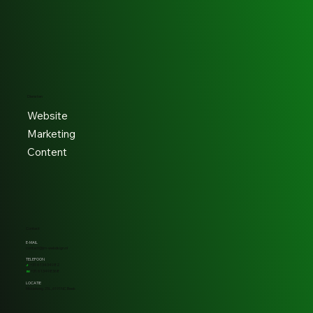
Diensten
Website
Marketing
Content
Contact
E-MAIL
contact@jm-webdsign.nl
TELEFOON
+31 6 13434982
J
+31 6 13498368
M
LOCATIE
Middelweg 25L, 6191NC Beek