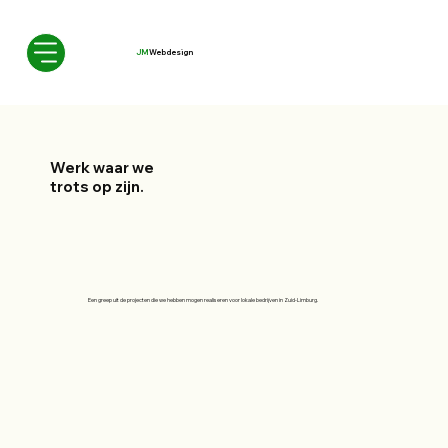
JM
Webdesign
Werk waar we
trots op zijn.
Een greep uit de projecten die we hebben mogen realiseren voor lokale bedrijven in Zuid-Limburg.