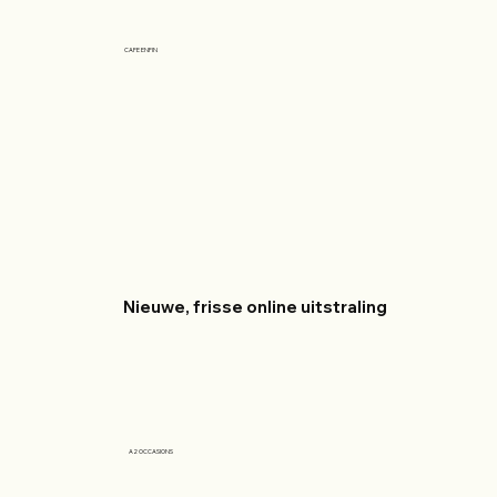
CAFE ENFIN
Nieuwe, frisse online uitstraling
A2 OCCASIONS