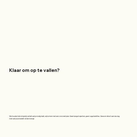
Klaar om op te vallen?
We houden het simpel jij vertelt wat je nodig hebt, wij komen met een concreet plan. Geen lange trajecten, geen vage beloftes. Gewoon direct aan de slag
met wat jouw bedrijf verder brengt.