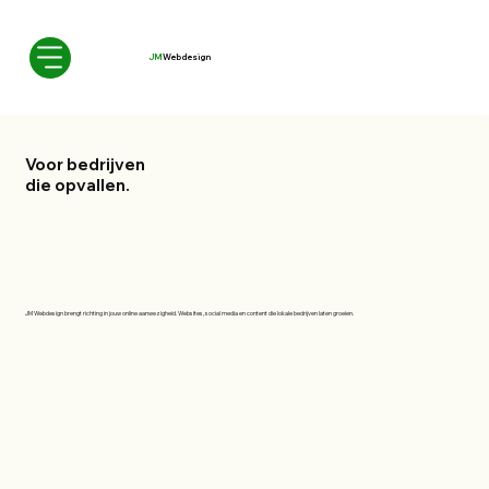
JM
Webdesign
Voor bedrijven
die opvallen
.
JM Webdesign brengt richting in jouw online aanwezigheid. Websites, social media en content die lokale bedrijven laten groeien.