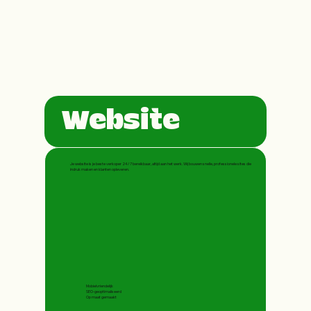
Website
Je website is je beste verkoper 24/7 bereikbaar, altijd aan het werk. Wij bouwen snelle, professionele sites die
indruk maken en klanten opleveren.
Mobielvriendelijk
SEO-geoptimaliseerd
Op maat gemaakt