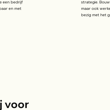
e een bedrijf
strategie. Bouwt
baar en met
maar ook werken
bezig met het g
j voor