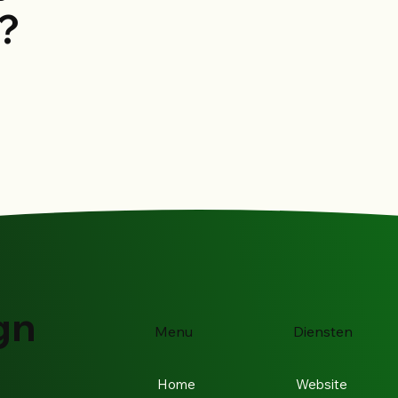
?
gn
Menu
Diensten
Home
Website