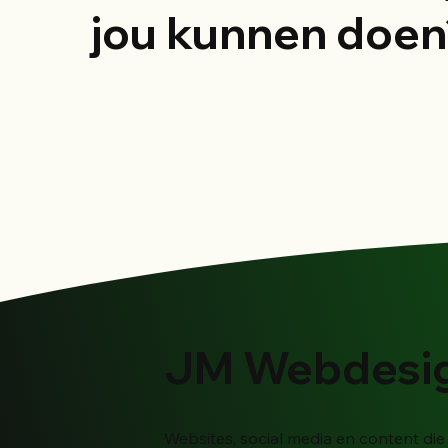
jou kunnen doen
JM Webdesi
Websites, social media en content die