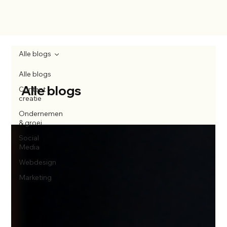
Alle blogs
Alle blogs
Alle blogs
Content
creatie
Ondernemen
& groei
Social
Media
Webdesign
Marketing