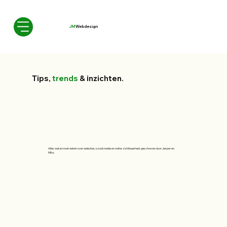
JM
Webdesign
Tips,
trends
& inzichten.
Alles wat je moet weten over websites, social media en online zichtbaarheid geschreven door Jesper en
Mika.