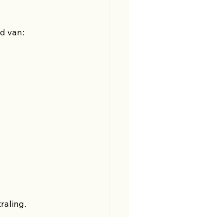
d van:
raling.