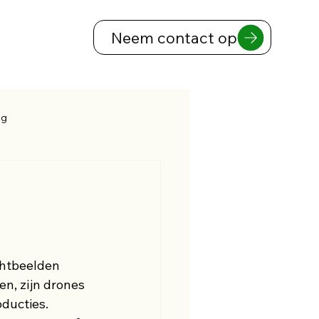
Neem contact op
ng
chtbeelden 
n, zijn drones 
ducties.