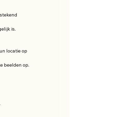
stekend 
lijk is.
n locatie op 
ke beelden op.
.