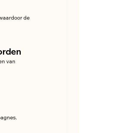
waardoor de 
orden
en van 
pagnes.