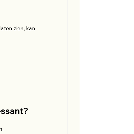
aten zien, kan 
essant?
n.