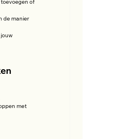
 toevoegen of 
n de manier 
 jouw 
ken
.
toppen met 