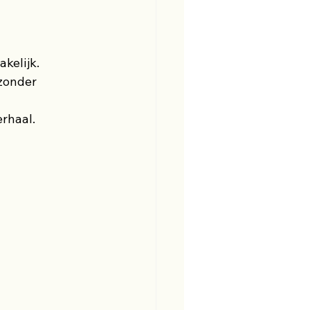
kelijk.
zonder 
erhaal.