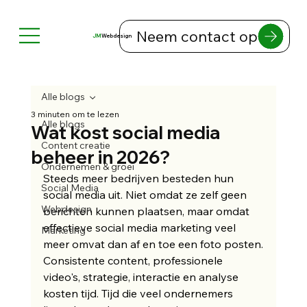
Neem contact op
JM
Webdesign
Alle blogs
3 minuten om te lezen
Alle blogs
Wat kost social media
Content creatie
beheer in 2026?
Ondernemen & groei
Steeds meer bedrijven besteden hun 
Social Media
social media uit. Niet omdat ze zelf geen 
Webdesign
berichten kunnen plaatsen, maar omdat 
effectieve social media marketing veel 
Marketing
meer omvat dan af en toe een foto posten.
Consistente content, professionele 
video's, strategie, interactie en analyse 
kosten tijd. Tijd die veel ondernemers 