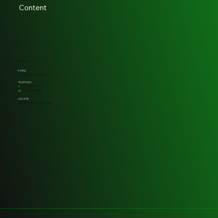
Content
Contact
E-MAIL
contact@jm-webdsign.nl
TELEFOON
+31 6 13434982
J
+31 6 13498368
M
LOCATIE
Middelweg 25L, 6191NC Beek